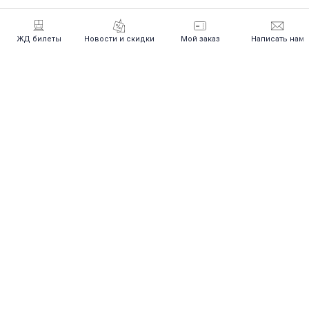
ЖД билеты
Новости и скидки
Мой заказ
Написать нам
Посмотреть расписание и цены
на жд билеты
Выбирайте маршрут и дату поездки
ИНФОРМАЦИЯ
Сезонные изменения
Как купить билет