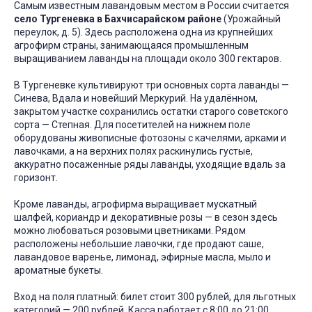
Самым известным лавандовым местом в России считается
село Тургеневка в Бахчисарайском районе
(Урожайный
переулок, д. 5). Здесь расположена одна из крупнейших
агрофирм страны, занимающаяся промышленным
выращиванием лаванды на площади около 300 гектаров.
В Тургеневке культивируют три основных сорта лаванды —
Синева, Вдала и новейший Меркурий. На удалённом,
закрытом участке сохранились остатки старого советского
сорта — Степная. Для посетителей на нижнем поле
оборудованы живописные фотозоны с качелями, арками и
лавочками, а на верхних полях раскинулись густые,
аккуратно посаженные ряды лаванды, уходящие вдаль за
горизонт.
Кроме лаванды, агрофирма выращивает мускатный
шалфей, кориандр и декоративные розы — в сезон здесь
можно любоваться розовыми цветниками. Рядом
расположены небольшие лавочки, где продают саше,
лавандовое варенье, лимонад, эфирные масла, мыло и
ароматные букеты.
Вход на поля платный: билет стоит 300 рублей, для льготных
категорий — 200 рублей. Касса работает с 8:00 до 21:00.