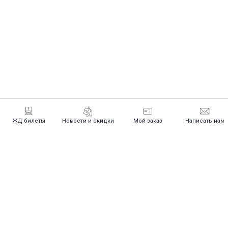
ЖД билеты
Новости и скидки
Мой заказ
Написать нам
Посмотреть расписание и цены
на жд билеты
Выбирайте маршрут и дату поездки